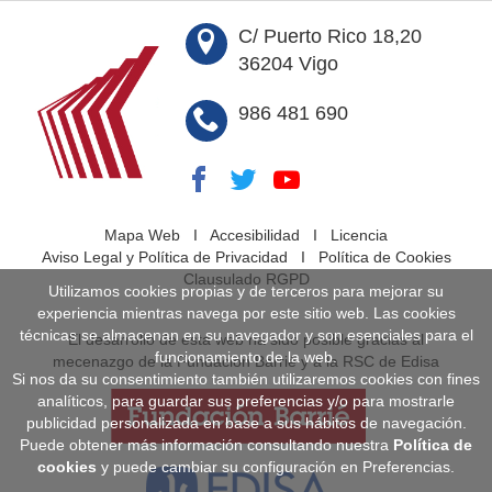
C/ Puerto Rico 18,20
36204 Vigo
986 481 690
Mapa Web
I
Accesibilidad
I
Licencia
Aviso Legal y Política de Privacidad
I
Política de Cookies
Clausulado RGPD
Utilizamos cookies propias y de terceros para mejorar su
experiencia mientras navega por este sitio web. Las cookies
técnicas se almacenan en su navegador y son esenciales para el
El desarrollo de esta web ha sido posible gracias al
funcionamiento de la web.
mecenazgo de la Fundación Barrié y a la RSC de Edisa
Si nos da su consentimiento también utilizaremos cookies con fines
analíticos, para guardar sus preferencias y/o para mostrarle
publicidad personalizada en base a sus hábitos de navegación.
Puede obtener más información consultando nuestra
Política de
cookies
y puede cambiar su configuración en Preferencias.