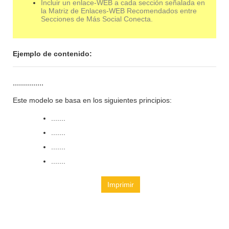
Incluir un enlace-WEB a cada sección señalada en
la Matriz de Enlaces-WEB Recomendados entre
Secciones de Más Social Conecta.
Ejemplo de contenido:
,,,,,,,,,,,,,,,
Este modelo se basa en los siguientes principios:
.......
.......
.......
.......
Imprimir