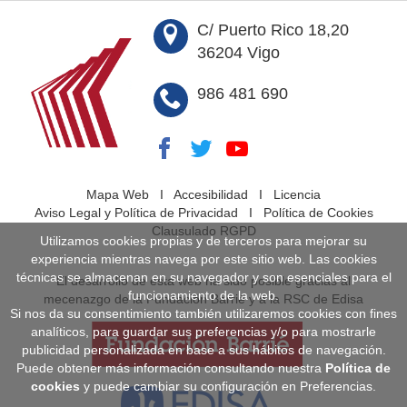
C/ Puerto Rico 18,20
36204 Vigo
986 481 690
Mapa Web
I
Accesibilidad
I
Licencia
Aviso Legal y Política de Privacidad
I
Política de Cookies
Clausulado RGPD
Utilizamos cookies propias y de terceros para mejorar su
experiencia mientras navega por este sitio web. Las cookies
técnicas se almacenan en su navegador y son esenciales para el
El desarrollo de esta web ha sido posible gracias al
funcionamiento de la web.
mecenazgo de la Fundación Barrié y a la RSC de Edisa
Si nos da su consentimiento también utilizaremos cookies con fines
analíticos, para guardar sus preferencias y/o para mostrarle
publicidad personalizada en base a sus hábitos de navegación.
Puede obtener más información consultando nuestra
Política de
cookies
y puede cambiar su configuración en Preferencias.