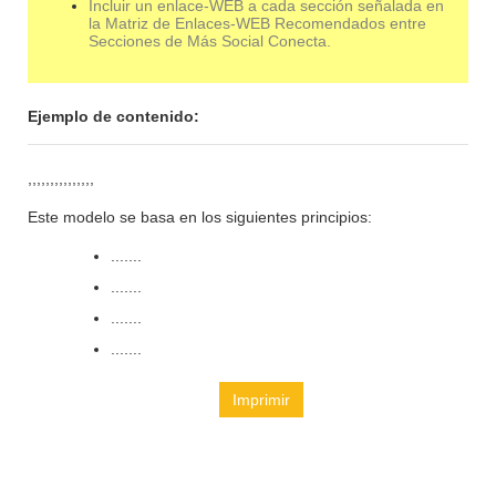
Incluir un enlace-WEB a cada sección señalada en
la Matriz de Enlaces-WEB Recomendados entre
Secciones de Más Social Conecta.
Ejemplo de contenido:
,,,,,,,,,,,,,,,
Este modelo se basa en los siguientes principios:
.......
.......
.......
.......
Imprimir