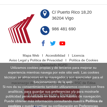
C/ Puerto Rico 18,20
36204 Vigo
986 481 690
Mapa Web
I
Accesibilidad
I
Licencia
Aviso Legal y Política de Privacidad
I
Política de Cookies
Clausulado RGPD
Utilizamos cookies propias y de terceros para mejorar su
experiencia mientras navega por este sitio web. Las cookies
técnicas se almacenan en su navegador y son esenciales para el
El desarrollo de esta web ha sido posible gracias al
funcionamiento de la web.
mecenazgo de la Fundación Barrié y a la RSC de Edisa
Si nos da su consentimiento también utilizaremos cookies con fines
analíticos, para guardar sus preferencias y/o para mostrarle
publicidad personalizada en base a sus hábitos de navegación.
Puede obtener más información consultando nuestra
Política de
cookies
y puede cambiar su configuración en Preferencias.