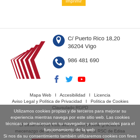
Imprimir
C/ Puerto Rico 18,20
36204 Vigo
986 481 690
Mapa Web
I
Accesibilidad
I
Licencia
Aviso Legal y Política de Privacidad
I
Política de Cookies
Clausulado RGPD
Utilizamos cookies propias y de terceros para mejorar su
experiencia mientras navega por este sitio web. Las cookies
técnicas se almacenan en su navegador y son esenciales para el
El desarrollo de esta web ha sido posible gracias al
funcionamiento de la web.
mecenazgo de la Fundación Barrié y a la RSC de Edisa
Si nos da su consentimiento también utilizaremos cookies con fines