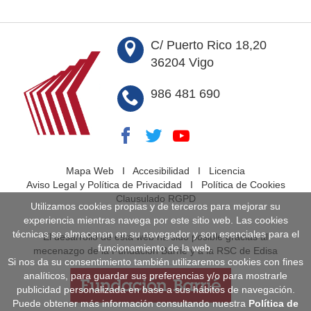
C/ Puerto Rico 18,20
36204 Vigo
986 481 690
Mapa Web
I
Accesibilidad
I
Licencia
Aviso Legal y Política de Privacidad
I
Política de Cookies
Clausulado RGPD
Utilizamos cookies propias y de terceros para mejorar su
experiencia mientras navega por este sitio web. Las cookies
técnicas se almacenan en su navegador y son esenciales para el
El desarrollo de esta web ha sido posible gracias al
funcionamiento de la web.
mecenazgo de la Fundación Barrié y a la RSC de Edisa
Si nos da su consentimiento también utilizaremos cookies con fines
analíticos, para guardar sus preferencias y/o para mostrarle
publicidad personalizada en base a sus hábitos de navegación.
Puede obtener más información consultando nuestra
Política de