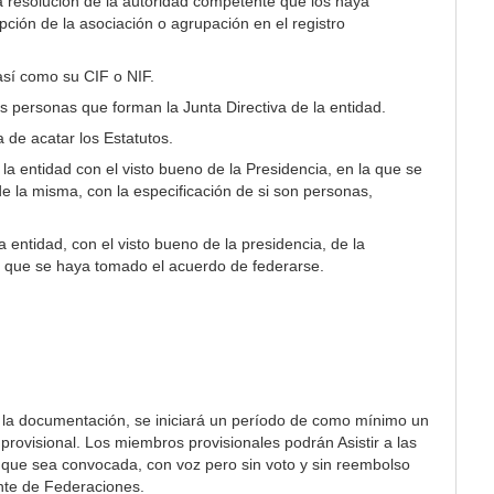
la resolución de la autoridad competente que los haya
ipción de la asociación o agrupación en el registro
así como su CIF o NIF.
 personas que forman la Junta Directiva de la entidad.
 de acatar los Estatutos.
e la entidad con el visto bueno de la Presidencia, en la que se
e la misma, con la especificación de si son personas,
la entidad, con el visto bueno de la presidencia, de la
a que se haya tomado el acuerdo de federarse.
 la documentación, se iniciará un período de como mínimo un
provisional. Los miembros provisionales podrán Asistir a las
 que sea convocada, con voz pero sin voto y sin reembolso
nte de Federaciones.