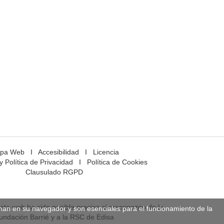
pa Web
I
Accesibilidad
I
Licencia
y Política de Privacidad
I
Política de Cookies
Clausulado RGPD
esta web ha sido posible gracias al mecenazgo de la
enan en su navegador y son esenciales para el funcionamiento de la
undación Barrié y a la RSC de Edisa