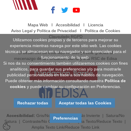
Mapa Web
I
Accesibilidad
I
Licencia
Aviso Legal y Política de Privacidad
I
Política de Cookies
Clausulado RGPD
Utilizamos cookies propias y de terceros para mejorar su
experiencia mientras navega por este sitio web. Las cookies
técnicas se almacenan en su navegador y son esenciales para el
El desarrollo de esta web ha sido posible gracias al
funcionamiento de la web.
mecenazgo de la Fundación Barrié y a la RSC de Edisa
Si nos da su consentimiento también utilizaremos cookies con fines
analíticos, para guardar sus preferencias y/o para mostrarle
publicidad personalizada en base a sus hábitos de navegación.
Puede obtener más información consultando nuestra
Política de
cookies
y puede cambiar su configuración en Preferencias.
Rechazar todas
Aceptar todas las Cookies
Accesibilidad:
Gris
/
No Gris
|
Invierte
/
No Invierte
|
Satura
/
No
Preferencias
Satura
|
Contraste
/
No Contraste
|
Amplia Texto
/
Reduce Texto
|
Amplia Texto Link
/
Reduce Texto Link