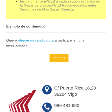
Incluir un enlace-WEB a cada sección señalada en
la Matriz de Enlaces-WEB Recomendados entre
Secciones de Más Social Conecta.
Ejemplo de contenido:
Quiero
ofrecer mi candidatura
a participar en una
investigación.
Imprimir
C/ Puerto Rico 18,20
36204 Vigo
986 481 690