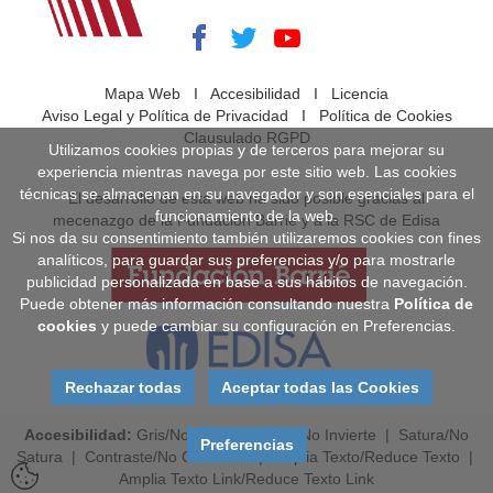
Mapa Web
I
Accesibilidad
I
Licencia
Aviso Legal y Política de Privacidad
I
Política de Cookies
Clausulado RGPD
Utilizamos cookies propias y de terceros para mejorar su
experiencia mientras navega por este sitio web. Las cookies
técnicas se almacenan en su navegador y son esenciales para el
El desarrollo de esta web ha sido posible gracias al
funcionamiento de la web.
mecenazgo de la Fundación Barrié y a la RSC de Edisa
Si nos da su consentimiento también utilizaremos cookies con fines
analíticos, para guardar sus preferencias y/o para mostrarle
publicidad personalizada en base a sus hábitos de navegación.
Puede obtener más información consultando nuestra
Política de
cookies
y puede cambiar su configuración en Preferencias.
Rechazar todas
Aceptar todas las Cookies
Accesibilidad:
Gris
/
No Gris
|
Invierte
/
No Invierte
|
Satura
/
No
Preferencias
Satura
|
Contraste
/
No Contraste
|
Amplia Texto
/
Reduce Texto
|
Amplia Texto Link
/
Reduce Texto Link