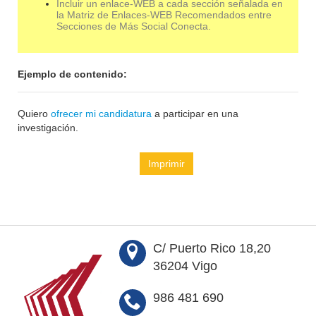
Incluir un enlace-WEB a cada sección señalada en
la Matriz de Enlaces-WEB Recomendados entre
Secciones de Más Social Conecta.
Ejemplo de contenido:
Quiero
ofrecer mi candidatura
a participar en una
investigación.
Imprimir
C/ Puerto Rico 18,20
36204 Vigo
986 481 690