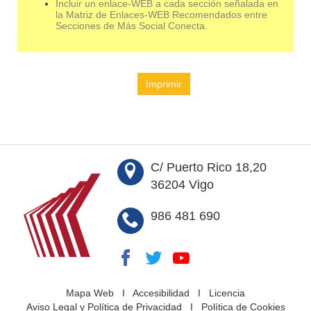
Incluir un enlace-WEB a cada sección señalada en
la Matriz de Enlaces-WEB Recomendados entre
Secciones de Más Social Conecta.
Imprimir
C/ Puerto Rico 18,20
36204 Vigo
986 481 690
Mapa Web
I
Accesibilidad
I
Licencia
Aviso Legal y Política de Privacidad
I
Política de Cookies