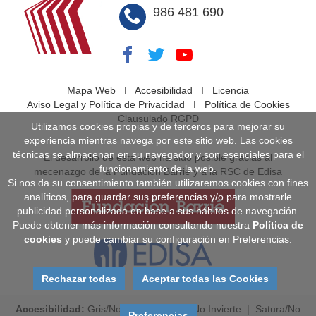
986 481 690
Mapa Web
I
Accesibilidad
I
Licencia
Aviso Legal y Política de Privacidad
I
Política de Cookies
Clausulado RGPD
Utilizamos cookies propias y de terceros para mejorar su
experiencia mientras navega por este sitio web. Las cookies
técnicas se almacenan en su navegador y son esenciales para el
El desarrollo de esta web ha sido posible gracias al
funcionamiento de la web.
mecenazgo de la Fundación Barrié y a la RSC de Edisa
Si nos da su consentimiento también utilizaremos cookies con fines
analíticos, para guardar sus preferencias y/o para mostrarle
publicidad personalizada en base a sus hábitos de navegación.
Puede obtener más información consultando nuestra
Política de
cookies
y puede cambiar su configuración en Preferencias.
Rechazar todas
Aceptar todas las Cookies
Accesibilidad:
Gris
/
No Gris
|
Invierte
/
No Invierte
|
Satura
/
No
Preferencias