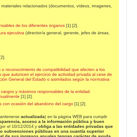
 materiales relacionados (documentos, vídeos, imagenes,
nsables de los diferentes órganos
[1] [2].
ura ejecutiva
(director/a general, gerente, jefes de áreas,
[2].
n o reconocimiento de compatibilidad que afecten a los
que autoricen el ejercicio de actividad privada al cese de
ación General del Estado o asimilados según la normativa
os cargos y máximos responsables de la entidad:
anualmente
[1] [2].
s con ocasión del abandono del cargo
[1] [2].
 mantenerse
actualizada
) en la página WEB para cumplir
nsparencia, acceso a la información pública y buen
gor el 10/12/2014 y
obliga a las entidades privadas
que
 o subvenciones públicas en una cuantía superior
tal de sus ingresos anuales tengan carácter de ayuda