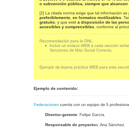
o subvención pública, siempre que alcancen
[2] La citada norma exige que tal información s
preferiblemente
,
en formatos reutilizables
. T
gratuito
, y que esté
a disposición de las per
accesibles y comprensibles
, conforme al princ
Recomendación para la ONL:
Incluir un enlace-WEB a cada sección señ
Secciones de Más Social Conecta.
Ejemplo de buena práctica WEB para esta secci
Ejemplo de contenido:
Federaciones
cuenta con un equipo de 5 profesiona
Director-gerente
: Felipe García.
Responsable de proyecto
s: Ana Sánchez.