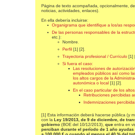
Página de texto acompañada, opcionalmente, de
noticias, actividades, enlaces).
En ella debería incluirse:
Organigrama que identifique a los/as respo
De las personas responsables de la estruct
etc.):
Nombre.
Perfil
[1] [2].
Trayectoria profesional / Currículo
[1] 
Si fuera el caso:
Las resoluciones de autorizació
empleados públicos así como las 
los altos cargos de la Administr
autonómica o local
[1] [2].
En el caso particular de los alt
Retribuciones percibidas 
Indemnizaciones percibida
[1] Esta información deberá hacerse pública (y
con la
Ley 19/2013, de 9 de diciembre, de tra
gobierno
(BOE del 10/12/2013),
que
entra en vi
perciban durante el período de 1 año ayudas
a 100.000 € o cuando al menos el 40 % del to