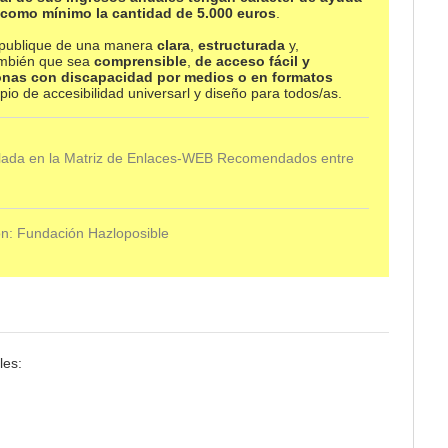
 como mínimo la cantidad de 5.000 euros
.
e publique de una manera
clara
,
estructurada
y,
ambién que sea
comprensible
,
de acceso fácil y
sonas con discapacidad por medios o en formatos
ipio de accesibilidad universarl y diseño para todos/as.
alada en la Matriz de Enlaces-WEB Recomendados entre
ón:
Fundación Hazloposible
les: