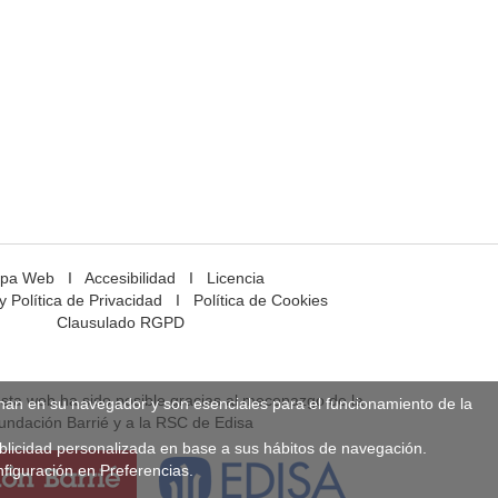
pa Web
I
Accesibilidad
I
Licencia
y Política de Privacidad
I
Política de Cookies
Clausulado RGPD
esta web ha sido posible gracias al mecenazgo de la
enan en su navegador y son esenciales para el funcionamiento de la
undación Barrié y a la RSC de Edisa
ublicidad personalizada en base a sus hábitos de navegación.
figuración en Preferencias.