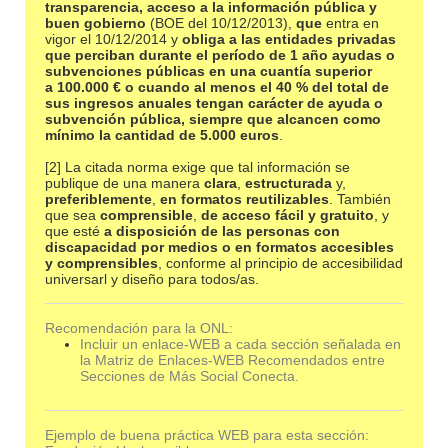
transparencia, acceso a la información pública y
buen gobierno
(BOE del 10/12/2013),
que
entra en
vigor el 10/12/2014 y
obliga a las entidades privadas
que perciban durante el período de 1 año ayudas o
subvenciones públicas en una cuantía superior
a 100.000 € o cuando al menos el 40 % del total de
sus ingresos anuales tengan carácter de ayuda o
subvención pública, siempre que alcancen como
mínimo la cantidad de 5.000 euros
.
[2] La citada norma exige que tal información se
publique de una manera
clara
,
estructurada
y,
preferiblemente
,
en formatos reutilizables
. También
que sea
comprensible
,
de acceso fácil y gratuito
, y
que esté
a disposición de las personas con
discapacidad por medios o en formatos accesibles
y comprensibles
, conforme al principio de accesibilidad
universarl y diseño para todos/as.
Recomendación para la ONL:
Incluir un enlace-WEB a cada sección señalada en
la Matriz de Enlaces-WEB Recomendados entre
Secciones de Más Social Conecta.
Ejemplo de buena práctica WEB para esta sección: