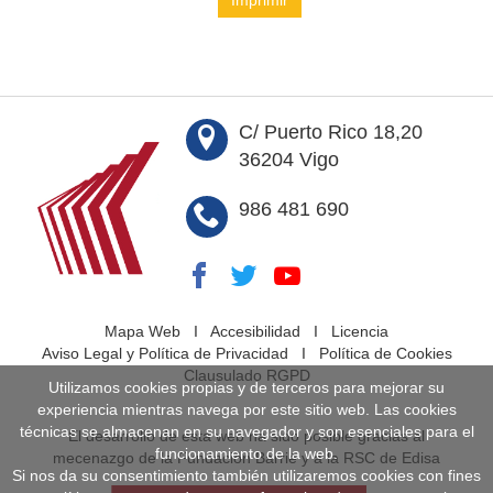
Imprimir
C/ Puerto Rico 18,20
36204 Vigo
986 481 690
Mapa Web
I
Accesibilidad
I
Licencia
Aviso Legal y Política de Privacidad
I
Política de Cookies
Clausulado RGPD
Utilizamos cookies propias y de terceros para mejorar su
experiencia mientras navega por este sitio web. Las cookies
técnicas se almacenan en su navegador y son esenciales para el
El desarrollo de esta web ha sido posible gracias al
funcionamiento de la web.
mecenazgo de la Fundación Barrié y a la RSC de Edisa
Si nos da su consentimiento también utilizaremos cookies con fines