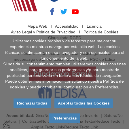
Mapa Web
I
Accesibilidad
I
Licencia
Aviso Legal y Política de Privacidad
I
Política de Cookies
Clausulado RGPD
Utilizamos cookies propias y de terceros para mejorar su
experiencia mientras navega por este sitio web. Las cookies
técnicas se almacenan en su navegador y son esenciales para el
El desarrollo de esta web ha sido posible gracias al
funcionamiento de la web.
mecenazgo de la Fundación Barrié y a la RSC de Edisa
Si nos da su consentimiento también utilizaremos cookies con fines
analíticos, para guardar sus preferencias y/o para mostrarle
publicidad personalizada en base a sus hábitos de navegación.
Puede obtener más información consultando nuestra
Política de
cookies
y puede cambiar su configuración en Preferencias.
Rechazar todas
Aceptar todas las Cookies
Accesibilidad:
Gris
/
No Gris
|
Invierte
/
No Invierte
|
Satura
/
No
Preferencias
Satura
|
Contraste
/
No Contraste
|
Amplia Texto
/
Reduce Texto
|
Amplia Texto Link
/
Reduce Texto Link