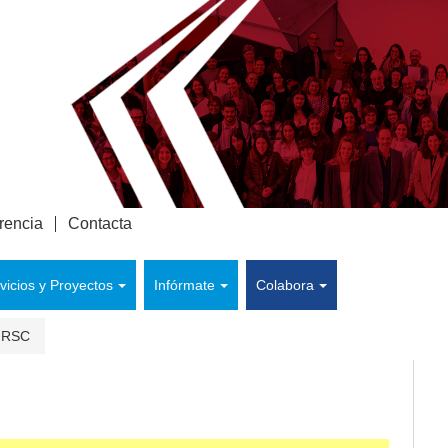
rencia
Contacta
vicios y Proyectos
Infórmate
Colabora
 RSC