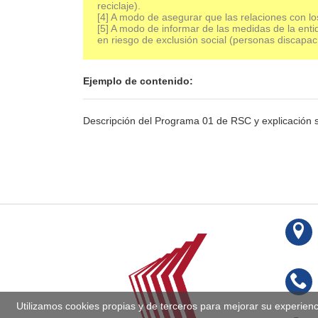
reciclaje).
[4] A modo de asegurar que las relaciones con lo
[5] A modo de informar de las medidas de la enti
en riesgo de exclusión social (personas discapaci
Ejemplo de contenido:
Descripción del Programa 01 de RSC y explicación 
Utilizamos cookies propias y de terceros para mejorar su experien