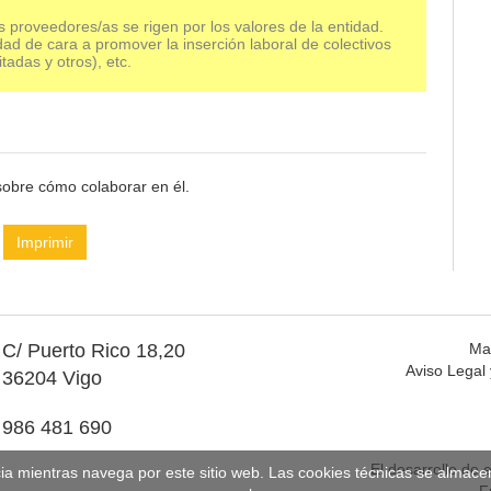
s proveedores/as se rigen por los valores de la entidad.
dad de cara a promover la inserción laboral de colectivos
tadas y otros), etc.
sobre cómo colaborar en él.
Imprimir
C/ Puerto Rico 18,20
Ma
Aviso Legal 
36204 Vigo
986 481 690
El desarrollo de 
cia mientras navega por este sitio web. Las cookies técnicas se almac