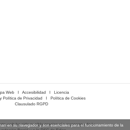
pa Web
I
Accesibilidad
I
Licencia
y Política de Privacidad
I
Política de Cookies
Clausulado RGPD
esta web ha sido posible gracias al mecenazgo de la
enan en su navegador y son esenciales para el funcionamiento de la