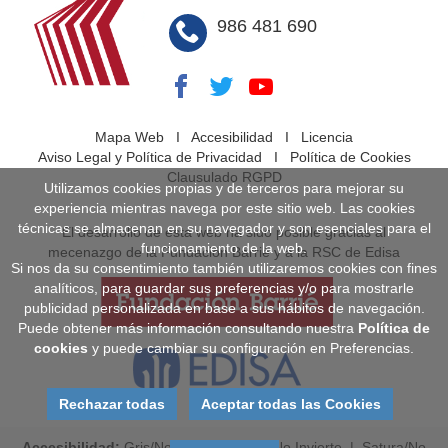
986 481 690
Mapa Web
I
Accesibilidad
I
Licencia
Aviso Legal y Política de Privacidad
I
Política de Cookies
Clausulado RGPD
Utilizamos cookies propias y de terceros para mejorar su
experiencia mientras navega por este sitio web. Las cookies
técnicas se almacenan en su navegador y son esenciales para el
El desarrollo de esta web ha sido posible gracias al
funcionamiento de la web.
mecenazgo de la Fundación Barrié y a la RSC de Edisa
Si nos da su consentimiento también utilizaremos cookies con fines
analíticos, para guardar sus preferencias y/o para mostrarle
publicidad personalizada en base a sus hábitos de navegación.
Puede obtener más información consultando nuestra
Política de
cookies
y puede cambiar su configuración en Preferencias.
Rechazar todas
Aceptar todas las Cookies
Accesibilidad:
Gris
/
No Gris
|
Invierte
/
No Invierte
|
Satura
/
No