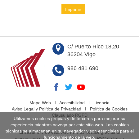
Imprimir
C/ Puerto Rico 18,20
36204 Vigo
986 481 690
Mapa Web
I
Accesibilidad
I
Licencia
Aviso Legal y Política de Privacidad
I
Política de Cookies
Clausulado RGPD
Utilizamos cookies propias y de terceros para mejorar su
experiencia mientras navega por este sitio web. Las cookies
técnicas se almacenan en su navegador y son esenciales para el
El desarrollo de esta web ha sido posible gracias al
funcionamiento de la web.
mecenazgo de la Fundación Barrié y a la RSC de Edisa