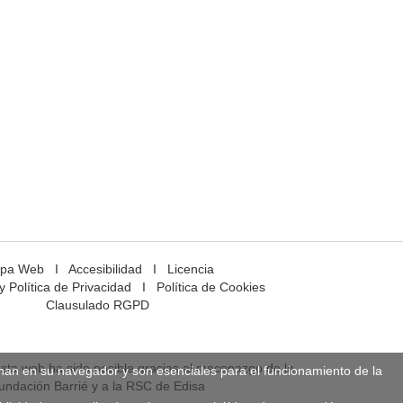
pa Web
I
Accesibilidad
I
Licencia
y Política de Privacidad
I
Política de Cookies
Clausulado RGPD
esta web ha sido posible gracias al mecenazgo de la
enan en su navegador y son esenciales para el funcionamiento de la
undación Barrié y a la RSC de Edisa