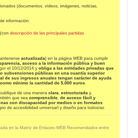
ionados (documentos, vídeos, imágenes, noticias,
nte información:
 (con
descripción de las principales partidas
 mantenerse
actualizada
) en la página WEB para cumplir
nsparencia, acceso a la información pública y buen
gor el 10/12/2014 y
obliga a las entidades privadas
que
 o subvenciones públicas en una cuantía superior
tal de sus ingresos anuales tengan carácter de ayuda
 como mínimo la cantidad de 5.000 euros
.
e publique de una manera
clara
,
estructurada
y,
ambién que sea
comprensible
,
de acceso fácil y
sonas con discapacidad por medios o en formatos
ipio de accesibilidad universarl y diseño para todos/as.
alada en la Matriz de Enlaces-WEB Recomendados entre