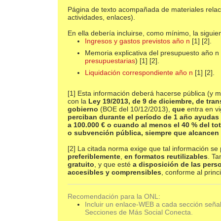
Página de texto acompañada de materiales relac
actividades, enlaces).
En ella debería incluirse, como mínimo, la siguie
Ingresos y gastos previstos año n
[1] [2].
Memoria explicativa del presupuesto año n
presupuestarias
) [1] [2].
Liquidación correspondiente año n
[1] [2].
[1] Esta información deberá hacerse pública (y
con la
Ley 19/2013, de 9 de diciembre, de tra
gobierno
(BOE del 10/12/2013),
que
entra en vi
perciban durante el período de 1 año ayudas
a 100.000 € o cuando al menos el 40 % del to
o subvención pública, siempre que alcancen
[2] La citada norma exige que tal información s
preferiblemente
,
en formatos reutilizables
. T
gratuito
, y que esté
a disposición de las per
accesibles y comprensibles
, conforme al princ
Recomendación para la ONL:
Incluir un enlace-WEB a cada sección señ
Secciones de Más Social Conecta.