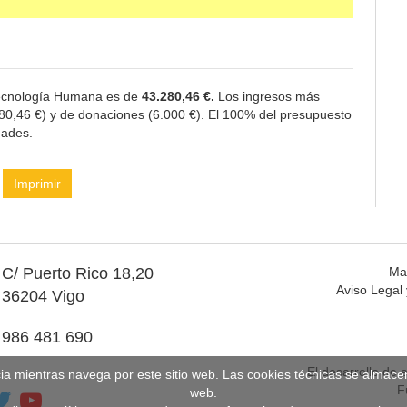
Tecnología Humana es de
43.280,46 €.
Los ingresos más
80,46 €) y de donaciones (6.000 €). El 100% del presupuesto
dades.
Imprimir
C/ Puerto Rico 18,20
Ma
Aviso Legal 
36204 Vigo
986 481 690
El desarrollo de 
cia mientras navega por este sitio web. Las cookies técnicas se almac
F
web.