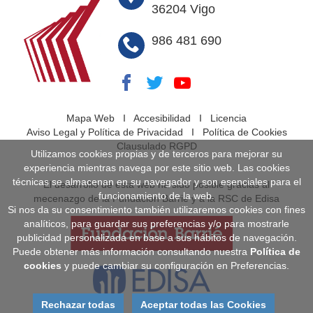
36204 Vigo
986 481 690
Mapa Web
I
Accesibilidad
I
Licencia
Aviso Legal y Política de Privacidad
I
Política de Cookies
Clausulado RGPD
Utilizamos cookies propias y de terceros para mejorar su
experiencia mientras navega por este sitio web. Las cookies
técnicas se almacenan en su navegador y son esenciales para el
El desarrollo de esta web ha sido posible gracias al
funcionamiento de la web.
mecenazgo de la Fundación Barrié y a la RSC de Edisa
Si nos da su consentimiento también utilizaremos cookies con fines
analíticos, para guardar sus preferencias y/o para mostrarle
publicidad personalizada en base a sus hábitos de navegación.
Puede obtener más información consultando nuestra
Política de
cookies
y puede cambiar su configuración en Preferencias.
Rechazar todas
Aceptar todas las Cookies