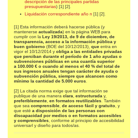
descripción de las principales partidas
presupuestarias
) [1] [2].
Liquidación correspondiente año n
[1] [2].
[1] Esta información deberá hacerse pública (y
mantenerse
actualizada
) en la página WEB para
cumplir con la
Ley 19/2013, de 9 de diciembre, de
transparencia, acceso a la información pública y
buen gobierno
(BOE del 10/12/2013),
que
entra en
vigor el 10/12/2014 y
obliga a las entidades privadas
que perciban durante el período de 1 año ayudas o
subvenciones públicas en una cuantía superior
a 100.000 € o cuando al menos el 40 % del total de
sus ingresos anuales tengan carácter de ayuda o
subvención pública, siempre que alcancen como
mínimo la cantidad de 5.000 euros
.
[2] La citada norma exige que tal información se
publique de una manera
clara
,
estructurada
y,
preferiblemente
,
en formatos reutilizables
. También
que sea
comprensible
,
de acceso fácil y gratuito
, y
que esté
a disposición de las personas con
discapacidad por medios o en formatos accesibles
y comprensibles
, conforme al principio de accesibilidad
universarl y diseño para todos/as.