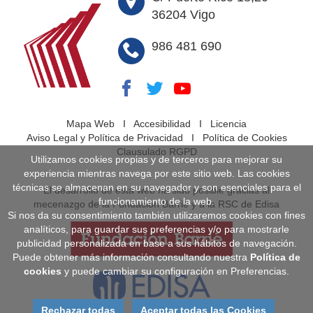
36204 Vigo
986 481 690
Mapa Web
I
Accesibilidad
I
Licencia
Aviso Legal y Política de Privacidad
I
Política de Cookies
Clausulado RGPD
Utilizamos cookies propias y de terceros para mejorar su
experiencia mientras navega por este sitio web. Las cookies
técnicas se almacenan en su navegador y son esenciales para el
El desarrollo de esta web ha sido posible gracias al
funcionamiento de la web.
mecenazgo de la Fundación Barrié y a la RSC de Edisa
Si nos da su consentimiento también utilizaremos cookies con fines
analíticos, para guardar sus preferencias y/o para mostrarle
publicidad personalizada en base a sus hábitos de navegación.
Puede obtener más información consultando nuestra
Política de
cookies
y puede cambiar su configuración en Preferencias.
Rechazar todas
Aceptar todas las Cookies