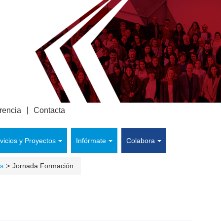
rencia
Contacta
vicios y Proyectos
Infórmate
Colabora
as
Jornada Formación