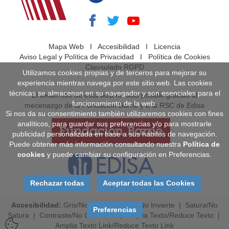
Mapa Web
I
Accesibilidad
I
Licencia
Aviso Legal y Política de Privacidad
I
Política de Cookies
Clausulado RGPD
Utilizamos cookies propias y de terceros para mejorar su
experiencia mientras navega por este sitio web. Las cookies
técnicas se almacenan en su navegador y son esenciales para el
El desarrollo de esta web ha sido posible gracias al
funcionamiento de la web.
mecenazgo de la Fundación Barrié y a la RSC de Edisa
Si nos da su consentimiento también utilizaremos cookies con fines
analíticos, para guardar sus preferencias y/o para mostrarle
publicidad personalizada en base a sus hábitos de navegación.
Puede obtener más información consultando nuestra
Política de
cookies
y puede cambiar su configuración en Preferencias.
Rechazar todas
Aceptar todas las Cookies
Accesibilidad:
Gris
/
No Gris
|
Invierte
/
No Invierte
|
Satura
/
No
Preferencias
Satura
|
Contraste
/
No Contraste
|
Amplia Texto
/
Reduce Texto
|
Amplia Texto Link
/
Reduce Texto Link