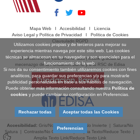
Mapa Web
I
Accesibilidad
I
Licencia
Aviso Legal y Política de Privacidad
I
Política de Cookies
Clausulado RGPD
Utilizamos cookies propias y de terceros para mejorar su
experiencia mientras navega por este sitio web. Las cookies
técnicas se almacenan en su navegador y son esenciales para el
El desarrollo de esta web ha sido posible gracias al
funcionamiento de la web.
mecenazgo de la Fundación Barrié y a la RSC de Edisa
Si nos da su consentimiento también utilizaremos cookies con fines
analíticos, para guardar sus preferencias y/o para mostrarle
publicidad personalizada en base a sus hábitos de navegación.
Puede obtener más información consultando nuestra
Política de
cookies
y puede cambiar su configuración en Preferencias.
Rechazar todas
Aceptar todas las Cookies
Accesibilidad:
Gris
/
No Gris
|
Invierte
/
No Invierte
|
Satura
/
No
Preferencias
Satura
|
Contraste
/
No Contraste
|
Amplia Texto
/
Reduce Texto
|
Amplia Texto Link
/
Reduce Texto Link